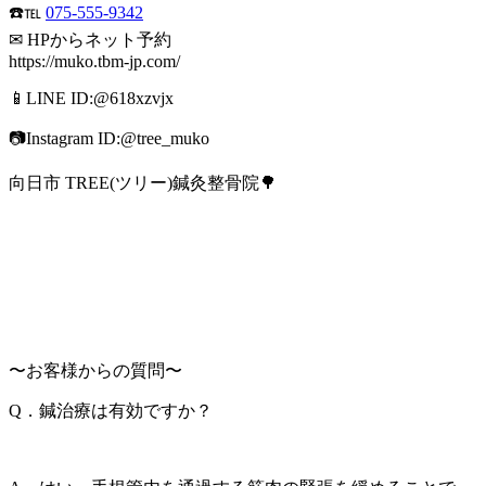
☎️℡
075-555-9342
✉ HPからネット予約
https://muko.tbm-jp.com/
📱LINE ID:@618xzvjx
📷Instagram ID:@tree_muko
向日市 TREE(ツリー)鍼灸整骨院🌳
〜お客様からの質問〜
Q．鍼治療は有効ですか？