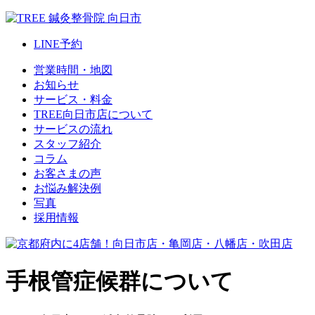
LINE
予約
営業時間・地図
お知らせ
サービス・料金
TREE向日市店について
サービスの流れ
スタッフ紹介
コラム
お客さまの声
お悩み解決例
写真
採用情報
手根管症候群について