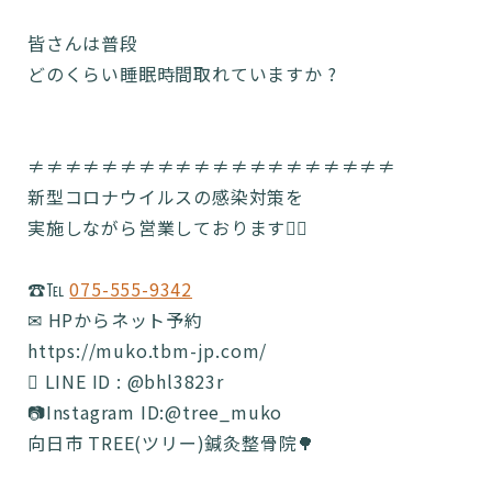
皆さんは普段
どのくらい睡眠時間取れていますか ?
≠≠≠≠≠≠≠≠≠≠≠≠≠≠≠≠≠≠≠≠
新型コロナウイルスの感染対策を
実施しながら営業しております🙆‍♂️
☎️℡
075-555-9342
✉ HPからネット予約
https://muko.tbm-jp.com/
 LINE ID : @bhl3823r
📷Instagram ID:@tree_muko
向日市 TREE(ツリー)鍼灸整骨院🌳