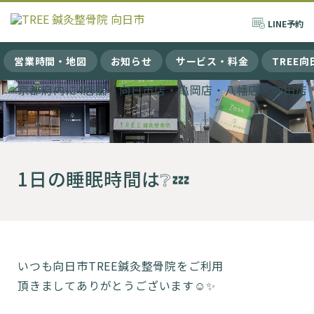
LINE
予約
営業時間・地図
お知らせ
サービス・料金
TREE
1日の睡眠時間は❔💤
いつも向日市TREE鍼灸整骨院をご利用
頂きましてありがとうございます☺️✨