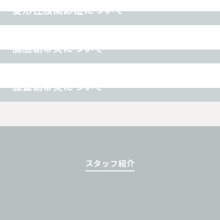
変形性股関節症について
スポーツ障害
その他
腸脛靭帯炎について
オスグッド
スポーツ障害
その他
膝蓋靭帯炎について
スタッフ紹介