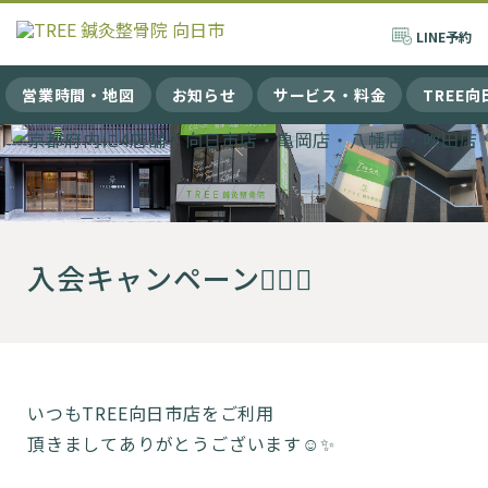
LINE
予約
営業時間・地図
お知らせ
サービス・料金
TREE
入会キャンペーン🏋️‍♀️✨
いつもTREE向日市店をご利用
頂きましてありがとうございます☺️✨