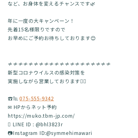
など、お身体を変えるチャンスです🌿
年に一度の大キャンペーン！
先着15名様限りですので
お早めにご予約お待ちしております😊
≠≠≠≠≠≠≠≠≠≠≠≠≠≠≠≠≠≠≠≠
新型コロナウイルスの感染対策を
実施しながら営業しております🙆‍♂️
☎️℡
075-555-9342
✉ HPからネット予約
https://muko.tbm-jp.com/
 LINE ID : @bhl3823r
📷Instagram ID:@symmehimawari