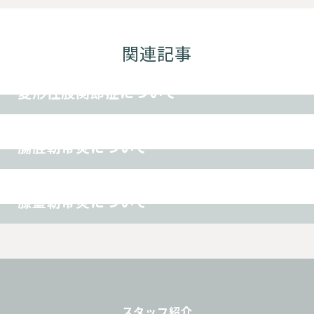
関連記事
その他
変形性股関節症について
スポーツ障害
その他
腸脛靭帯炎について
オスグッド
スポーツ障害
その他
膝蓋靭帯炎について
スタッフ紹介