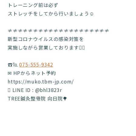
トレーニング前は必ず
ストレッチをしてから行いましょう☺️
≠≠≠≠≠≠≠≠≠≠≠≠≠≠≠≠≠≠≠≠
新型コロナウイルスの感染対策を
実施しながら営業しております🙆‍♂️
☎️℡
075-555-9342
✉ HPからネット予約
https://muko.tbm-jp.com/
 LINE ID : @bhl3823r
TREE鍼灸整骨院 向日院🌳