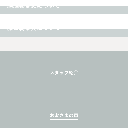
腸脛靭帯炎について
オスグッド
スポーツ障害
その他
膝蓋靭帯炎について
スタッフ紹介
お客さまの声