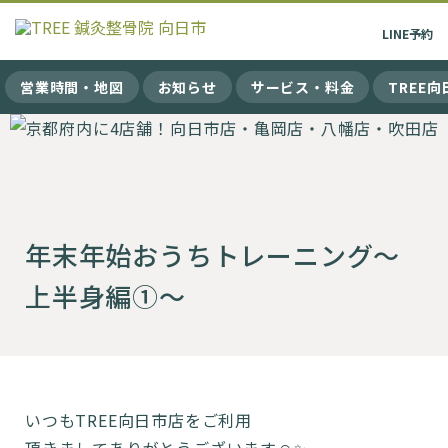
LINE
予約
営業時間・地図
お知らせ
サービス・料金
TREE
年末年始おうちトレーニング〜
上半身編①〜
いつもTREE向日市店をご利用