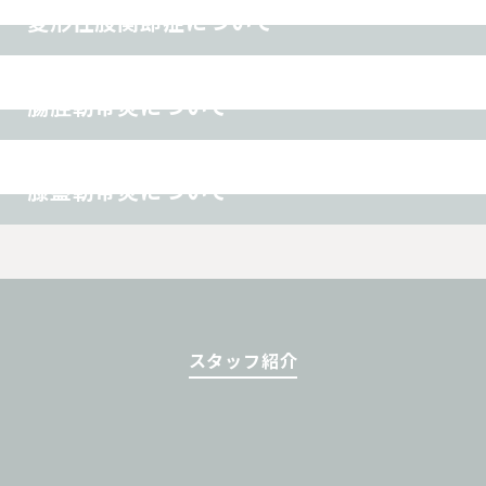
変形性股関節症について
スポーツ障害
その他
腸脛靭帯炎について
オスグッド
スポーツ障害
その他
膝蓋靭帯炎について
スタッフ紹介