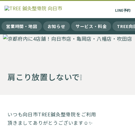
LINE
予約
営業時間・地図
お知らせ
サービス・料金
TREE
肩こり放置しないで❕
いつも向日市TREE鍼灸整骨院をご利用
頂きましてありがとうございます☺️✨