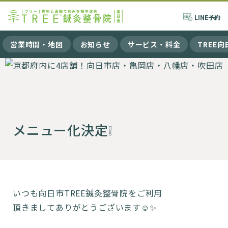
LINE
予約
営業時間・地図
お知らせ
サービス・料金
TREE
メニュー化決定❕
いつも向日市TREE鍼灸整骨院をご利用
頂きましてありがとうございます☺️✨