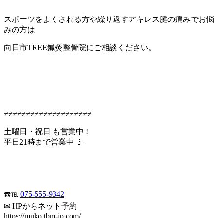
スポーツをよくされる方や繰り返すアキレス腱の痛みでお悩
みの方は
向日市TREE鍼灸整骨院にご相談ください。
≠≠≠≠≠≠≠≠≠≠≠≠≠≠≠≠≠≠≠≠
土曜日・祝日 も営業中 !
平日21時まで営業中 🚩
☎️℡
075-555-9342
✉ HPからネット予約
https://muko.tbm-jp.com/