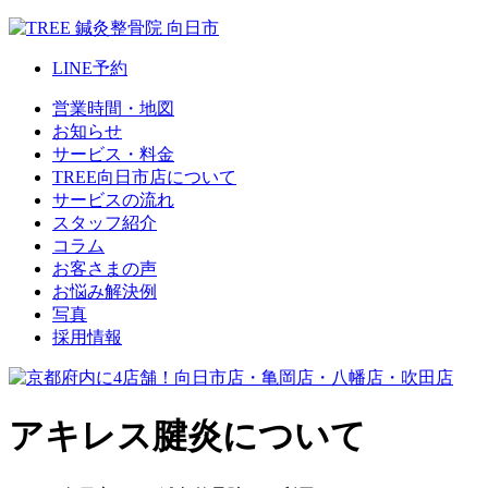
LINE
予約
営業時間・地図
お知らせ
サービス・料金
TREE向日市店について
サービスの流れ
スタッフ紹介
コラム
お客さまの声
お悩み解決例
写真
採用情報
アキレス腱炎について