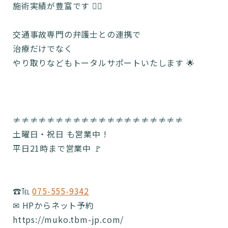
施術実績が豊富です 🙂‍↕️
交通事故専門の弁護士との連携で
治療だけでなく
やり取りなどもトータルサポートいたします 🌟
≠≠≠≠≠≠≠≠≠≠≠≠≠≠≠≠≠≠≠≠
土曜日・祝日 も営業中 !
平日21時まで営業中 🚩
☎️℡
075-555-9342
✉ HPからネット予約
https://muko.tbm-jp.com/