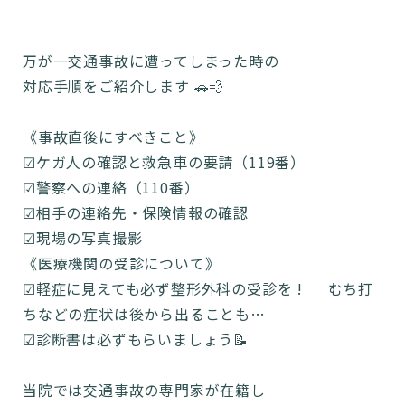
万が一交通事故に遭ってしまった時の
対応手順をご紹介します 🚗💨
《事故直後にすべきこと》
☑︎ケガ人の確認と救急車の要請（119番）
☑︎警察への連絡（110番）
☑︎相手の連絡先・保険情報の確認
☑︎現場の写真撮影
《医療機関の受診について》
☑︎軽症に見えても必ず整形外科の受診を ! むち打
ちなどの症状は後から出ることも…
☑︎診断書は必ずもらいましょう📝
当院では交通事故の専門家が在籍し