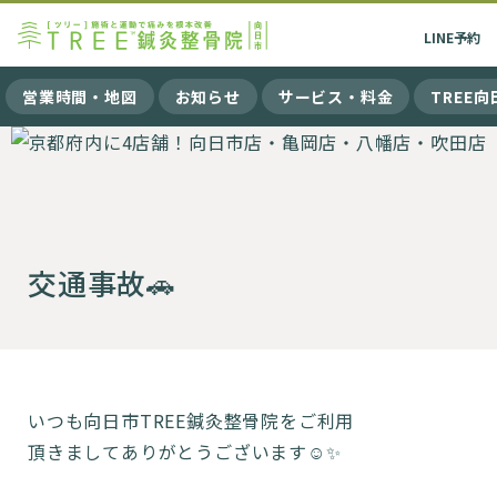
LINE
予約
営業時間・地図
お知らせ
サービス・料金
TREE
交通事故🚗
いつも向日市TREE鍼灸整骨院をご利用
頂きましてありがとうございます☺️✨