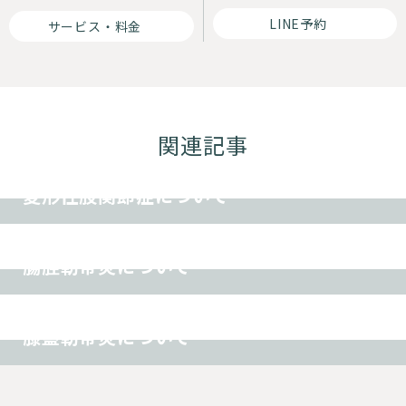
LINE予約
サービス・料金
関連記事
その他
変形性股関節症について
スポーツ障害
その他
腸脛靭帯炎について
オスグッド
スポーツ障害
その他
膝蓋靭帯炎について