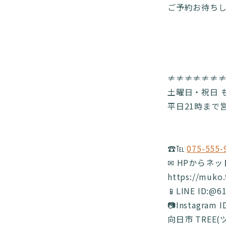
ご予約お待ちし
≠≠≠≠≠≠
土曜日・祝日 も
平日21時まで営
☎️℡
075-555-
✉ HPからネ
https://muko
📱LINE ID:@61
📷Instagram 
向日市 TREE