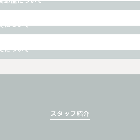
関節症について
その他
炎について
スポーツ障害
その他
炎について
スタッフ紹介