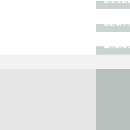
変形性股
スポーツ障害
腸脛靭帯
オスグッド
膝蓋靭帯