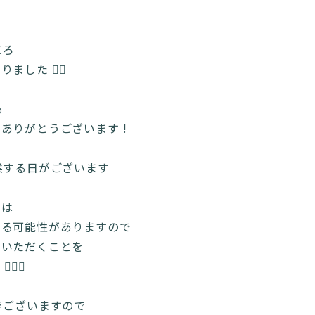
ころ
した 🙂‍↕️
も
ありがとうございます !
業する日がございます
末は
する可能性がありますので
りいただくことを
‍♀️
きございますので