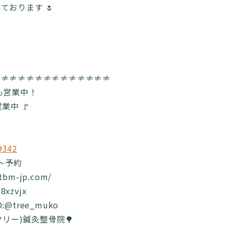
ております 🌷
≠≠≠≠≠≠≠≠≠≠≠≠≠≠
営業中 !
業中 🚩
9342
ット予約
.tbm-jp.com/
8xzvjx
ID:@tree_muko
(ツリー)鍼灸整骨院🌳