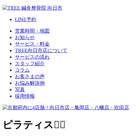
LINE
予約
営業時間・地図
お知らせ
サービス・料金
TREE向日市店について
サービスの流れ
スタッフ紹介
コラム
お客さまの声
お悩み解決例
写真
採用情報
ピラティス🧘‍♀️