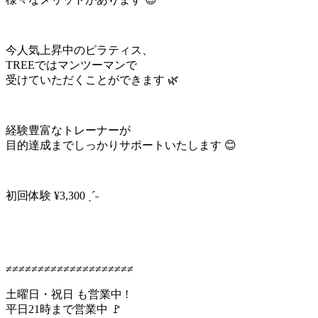
今人気上昇中のピラティス、
TREEではマンツーマンで
受けていただくことができます 🌿
経験豊富なトレーナーが
目的達成までしっかりサポートいたします 😊
初回体験 ¥3,300 ˎˊ˗
≠≠≠≠≠≠≠≠≠≠≠≠≠≠≠≠≠≠≠≠
土曜日・祝日 も営業中 !
平日21時まで営業中 🚩