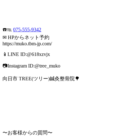
☎️℡
075-555-9342
✉ HPからネット予約
https://muko.tbm-jp.com/
📱LINE ID:@618xzvjx
📷Instagram ID:@tree_muko
向日市 TREE(ツリー)鍼灸整骨院🌳
〜お客様からの質問〜