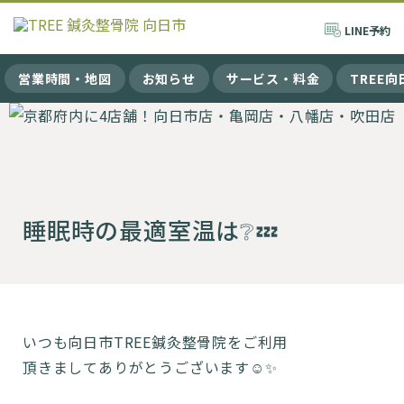
LINE
予約
営業時間・地図
お知らせ
サービス・料金
TREE
睡眠時の最適室温は❔💤
いつも向日市TREE鍼灸整骨院をご利用
頂きましてありがとうございます☺️✨