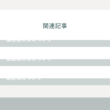
関連記事
スポーツ障害
その他
腸脛靭帯炎について
オスグッド
スポーツ障害
その他
膝蓋靭帯炎について
スポーツ障害
その他
鵞足炎について