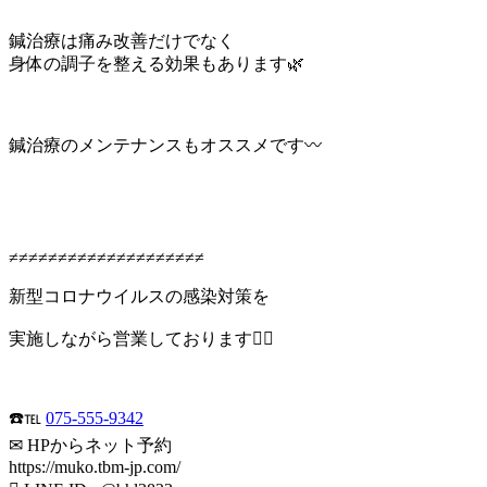
鍼治療は痛み改善だけでなく
身体の調子を整える効果もあります🌿
鍼治療のメンテナンスもオススメです〰︎
≠≠≠≠≠≠≠≠≠≠≠≠≠≠≠≠≠≠≠≠
新型コロナウイルスの感染対策を
実施しながら営業しております🙆‍♂️
☎️℡
075-555-9342
✉ HPからネット予約
https://muko.tbm-jp.com/