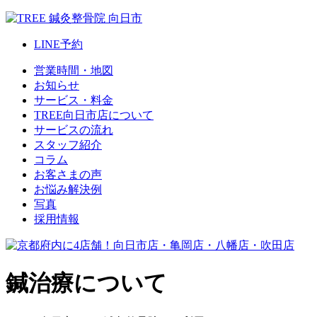
LINE
予約
営業時間・地図
お知らせ
サービス・料金
TREE向日市店について
サービスの流れ
スタッフ紹介
コラム
お客さまの声
お悩み解決例
写真
採用情報
鍼治療について