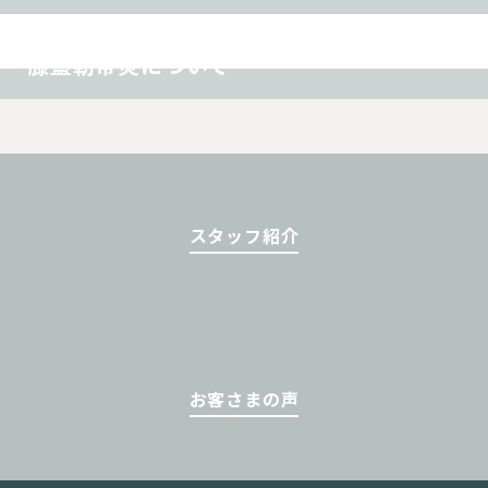
オスグッド
スポーツ障害
その他
膝蓋靭帯炎について
スタッフ紹介
お客さまの声