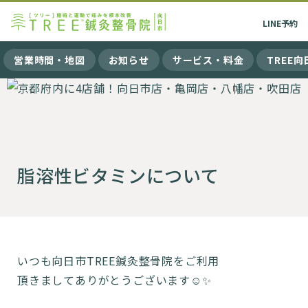
LINE
予約
営業時間・地図
お知らせ
サービス・料金
TREE
脂溶性ビタミンについて
いつも向日市TREE鍼灸整骨院をご利用
頂きましてありがとうございます☺️✨