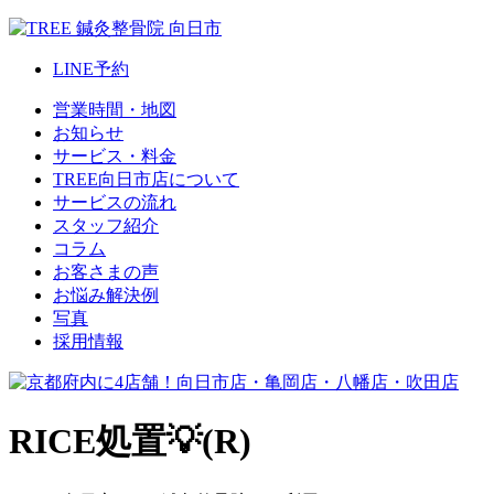
LINE
予約
営業時間・地図
お知らせ
サービス・料金
TREE向日市店について
サービスの流れ
スタッフ紹介
コラム
お客さまの声
お悩み解決例
写真
採用情報
RICE処置💡(R)