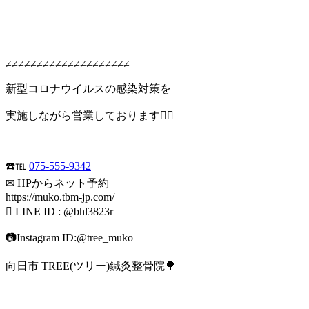
≠≠≠≠≠≠≠≠≠≠≠≠≠≠≠≠≠≠≠≠
新型コロナウイルスの感染対策を
実施しながら営業しております🙆‍♂️
☎️℡
075-555-9342
✉ HPからネット予約
https://muko.tbm-jp.com/
 LINE ID : @bhl3823r
📷Instagram ID:@tree_muko
向日市 TREE(ツリー)鍼灸整骨院🌳