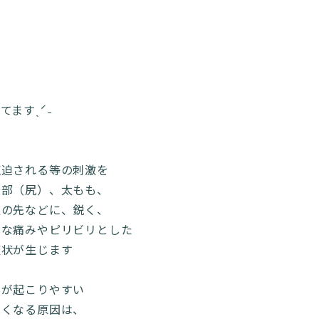
ますˎˊ˗
は
圧迫される等の刺激を
腎部（尻）、太もも、
足の先などに、鋭く、
うな痛みやピリビリとした
症状が生じます
痛が起こりやすい
硬くなる原因は、