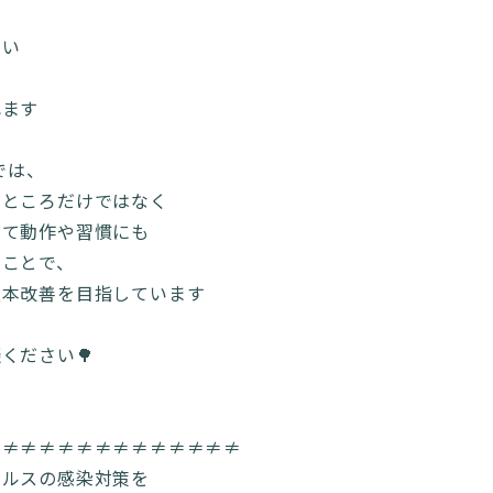
多い
い
れます
)では、
るところだけではなく
して動作や習慣にも
ることで、
根本改善を目指しています
ください🌳
≠≠≠≠≠≠≠≠≠≠≠≠≠≠
イルスの感染対策を