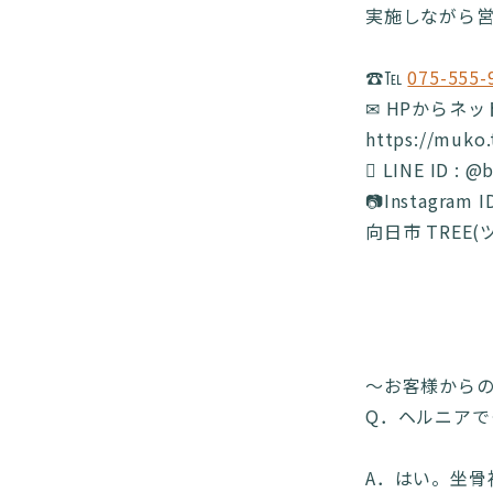
実施しながら営業
☎️℡
075-555-
✉ HPからネ
https://muko
 LINE ID : @
📷Instagram 
向日市 TREE
～お客様から
Q．ヘルニア
A．はい。坐