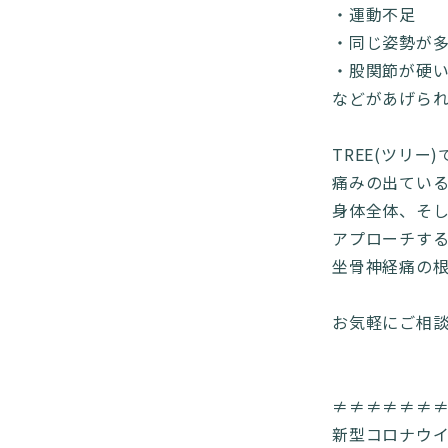
・運動不足
・同じ姿勢が
・股関節が硬
などがあげら
TREE(ツリー
痛みの出てい
身体全体、そ
アプローチす
坐骨神経痛の
お気軽にご相談
≠≠≠≠≠≠
新型コロナウ