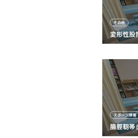
その他
変形性股
スポーツ障害
腸脛靭帯