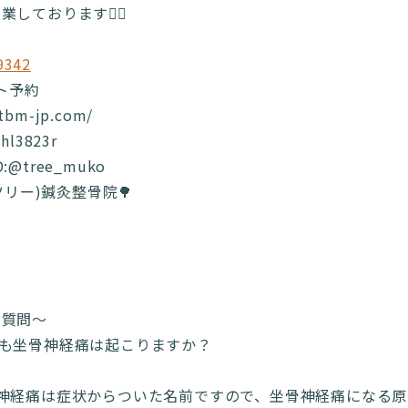
しております🙆‍♂️
9342
ット予約
.tbm-jp.com/
bhl3823r
ID:@tree_muko
(ツリー)鍼灸整骨院🌳
の質問～
でも坐骨神経痛は起こりますか？
骨神経痛は症状からついた名前ですので、坐骨神経痛になる