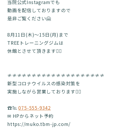
当院公式Instagramでも
動画を配信しておりますので
是非ご覧ください🤗
8月11日(木)〜15日(月)まで
TREEトレーニングジムは
休館とさせて頂きます🙇‍♂️
≠≠≠≠≠≠≠≠≠≠≠≠≠≠≠≠≠≠≠≠
新型コロナウイルスの感染対策を
実施しながら営業しております🙆‍♂️
☎️℡
075-555-9342
✉ HPからネット予約
https://muko.tbm-jp.com/