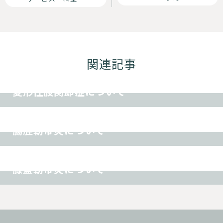
関連記事
その他
変形性股関節症について
スポーツ障害
その他
腸脛靭帯炎について
オスグッド
スポーツ障害
その他
膝蓋靭帯炎について