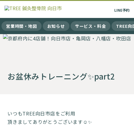
LINE
予約
営業時間・地図
お知らせ
サービス・料金
TREE
お盆休みトレーニング✨part2
いつもTREE向日市店をご利用
頂きましてありがとうございます☺️✨