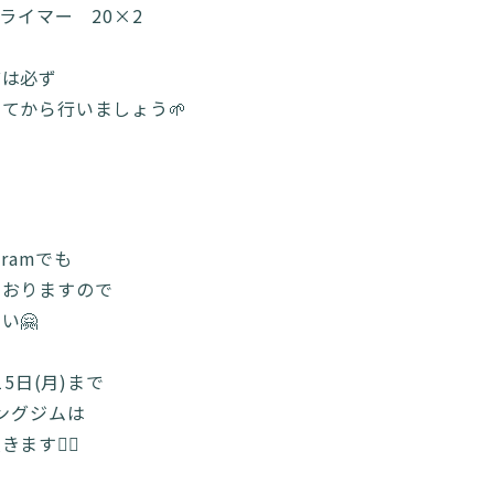
ライマー 20×2
前は必ず
てから行いましょう🌱
gramでも
ておりますので
い🤗
15日(月)まで
ニングジムは
す🙇‍♂️