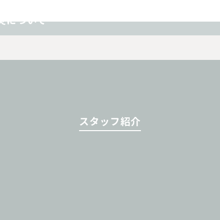
スポーツ障害
その他
炎について
スタッフ紹介