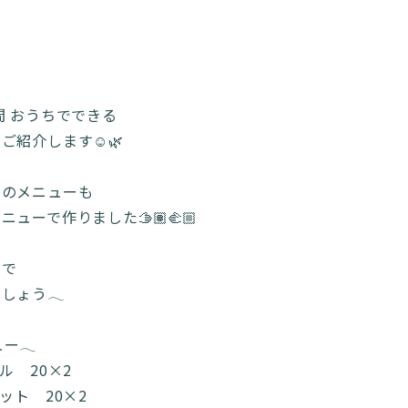
間 おうちでできる
ご紹介します☺️🌿
程のメニューも
ューで作りました🫱🏽‍🫲🏼
囲で
しょう𓂃
ー𓂃
ル 20×2
ット 20×2