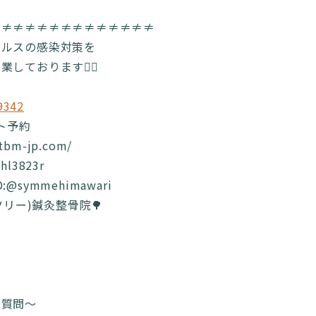
≠≠≠≠≠≠≠≠≠≠≠≠≠≠
イルスの感染対策を
しております🙆‍♂️
9342
ット予約
.tbm-jp.com/
bhl3823r
ID:@symmehimawari
(ツリー)鍼灸整骨院🌳
の質問〜