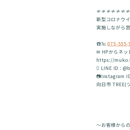
≠≠≠≠≠≠
新型コロナウ
実施しながら営業
☎️℡
075-555-
✉ HPからネ
https://muko
 LINE ID : @
📷Instagram 
向日市 TREE
〜お客様から