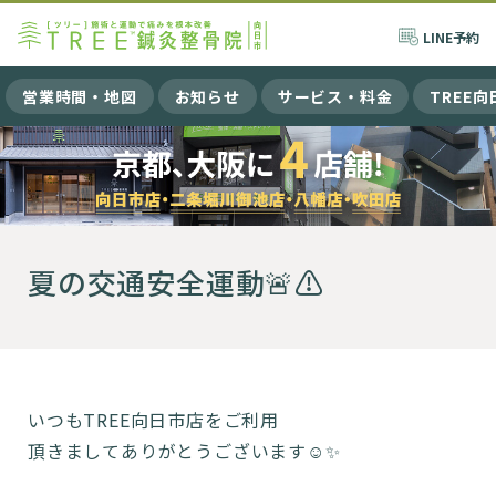
LINE
予約
営業時間・地図
お知らせ
サービス・料金
TREE
夏の交通安全運動🚨⚠️
いつもTREE向日市店をご利用
頂きましてありがとうございます☺️✨