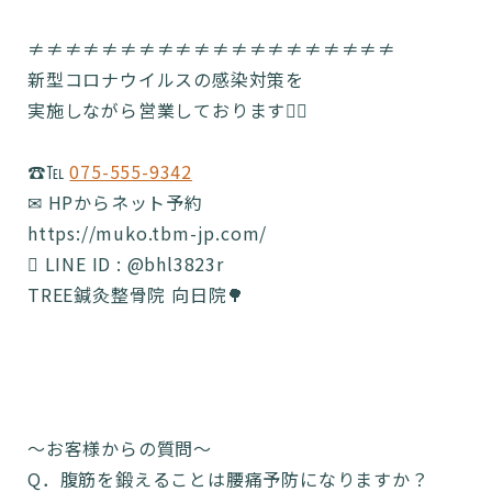
≠≠≠≠≠≠≠≠≠≠≠≠≠≠≠≠≠≠≠≠
新型コロナウイルスの感染対策を
実施しながら営業しております🙆‍♂️
☎️℡
075-555-9342
✉ HPからネット予約
https://muko.tbm-jp.com/
 LINE ID : @bhl3823r
TREE鍼灸整骨院 向日院🌳
～お客様からの質問～
Q．腹筋を鍛えることは腰痛予防になりますか？