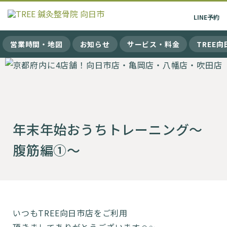
LINE
予約
営業時間・地図
お知らせ
サービス・料金
TREE
年末年始おうちトレーニング〜
腹筋編①〜
いつもTREE向日市店をご利用