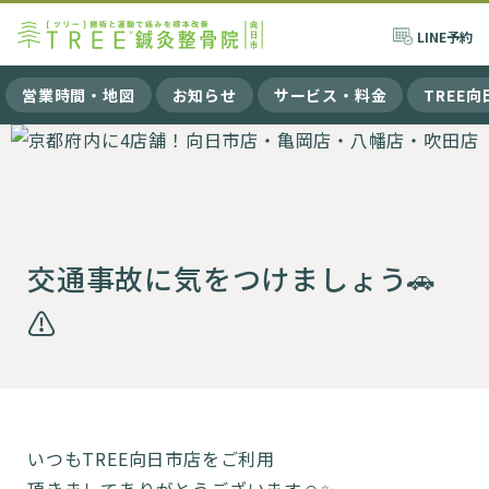
LINE
予約
営業時間・地図
お知らせ
サービス・料金
TREE
交通事故に気をつけましょう🚗
⚠️
いつもTREE向日市店をご利用