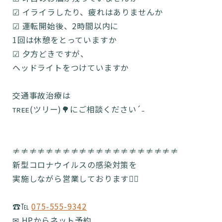
☑︎ イライラしたり、疲れはありませんか
☑︎ 運転開始後、2時間以内に
1回は休憩をとっていますか
☑︎ 夕方どきですが、
ヘッドライトをつけていますか
交通事故治療は
ᴛʀᴇᴇ(ツリー)🌳にご相談ください´˗
≠≠≠≠≠≠≠≠≠≠≠≠≠≠≠≠≠≠≠≠
新型コロナウイルスの感染対策を
実施しながら営業しております🙆‍♂️
☎️℡
075-555-9342
✉ HPからネット予約