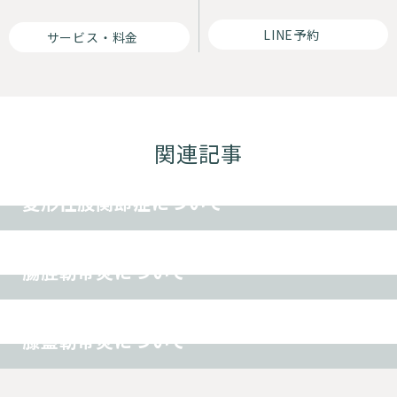
LINE予約
サービス・料金
関連記事
その他
変形性股関節症について
スポーツ障害
その他
腸脛靭帯炎について
オスグッド
スポーツ障害
その他
膝蓋靭帯炎について