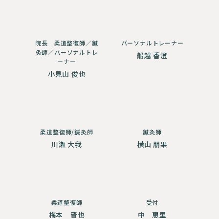
院長 柔道整復師／鍼
パーソナルトレーナー
灸師／パーソナルトレ
船越 香澄
ーナー
小見山 俊也
柔道整復師/鍼灸師
鍼灸師
川瀬 大我
横山 朋果
柔道整復師
受付
梅本 晋也
中 恵里