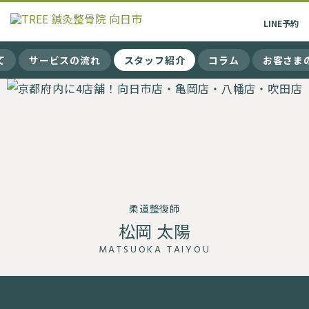
LINE
予約
て
サービスの流れ
スタッフ紹介
コラム
お客さま
柔道整復師
松岡 太陽
MATSUOKA TAIYOU