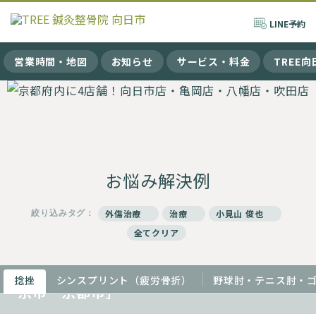
LINE
予約
営業時間・地図
お知らせ
サービス・料金
TREE
お悩み解決例
絞り込みタグ：
外傷治療
治療
小見山 俊也
全てクリア
超音波治療の効果とは？［向日市・長岡
捻挫
シンスプリント（疲労骨折）
野球肘・テニス肘・
京市・京都市］